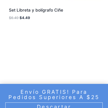
Set Libreta y bolígrafo Ciñe
$
6.49
$
4.49
Envío GRATIS! Para
© 2026 Puente de Fe - Tema para WordPress por
Pedidos Superiores A $25
Kadence WP
Descartar