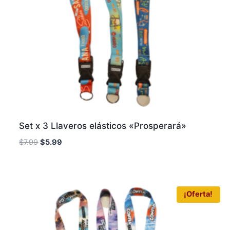
Set x 3 Llaveros elásticos «Prosperará»
$
7.99
$
5.99
¡Oferta!