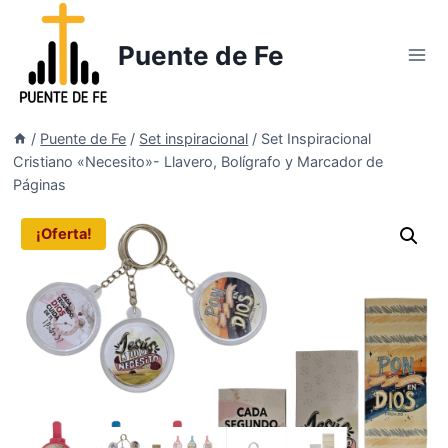
Saltar
al
Puente de Fe
contenido
/
Puente de Fe
/
Set inspiracional
/
Set Inspiracional
Cristiano «Necesito»- Llavero, Bolígrafo y Marcador de
Páginas
¡Oferta!