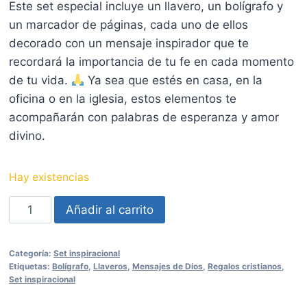
Este set especial incluye un llavero, un bolígrafo y
un marcador de páginas, cada uno de ellos
decorado con un mensaje inspirador que te
recordará la importancia de tu fe en cada momento
de tu vida.
Ya sea que estés en casa, en la
oficina o en la iglesia, estos elementos te
acompañarán con palabras de esperanza y amor
divino.
Hay existencias
Set
Añadir al carrito
Inspiracional
Cristiano
Categoría:
Set inspiracional
"Necesito"-
Etiquetas:
Bolígrafo
,
Llaveros
,
Mensajes de Dios
,
Regalos cristianos
,
Llavero,
Set inspiracional
Bolígrafo