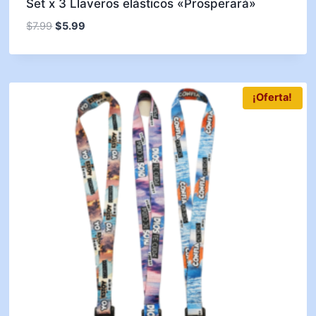
Set x 3 Llaveros elásticos «Prosperará»
$
7.99
$
5.99
¡Oferta!