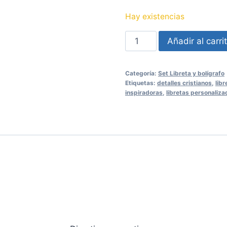
Hay existencias
Set
Añadir al carri
Libreta
y
Categoría:
Set Libreta y bolígrafo
bolígrafo
Etiquetas:
detalles cristianos
,
libr
Deleítate
inspiradoras
,
libretas personaliza
cantidad