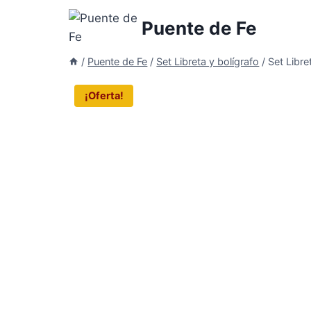
Saltar
Puente de Fe
al
contenido
/
Puente de Fe
/
Set Libreta y bolígrafo
/
Set Libre
¡Oferta!