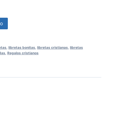
to
etas
,
libretas bonitas
,
libretas cristianas
,
libretas
das
,
Regalos cristianos