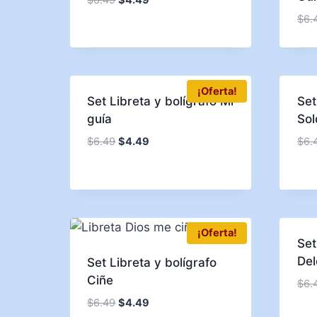
$
6.
¡Oferta!
Set Libreta y bolígrafo Mi
Set
guía
So
$
6.49
$
4.49
$
6.
¡Oferta!
Set
Del
Set Libreta y bolígrafo
Ciñe
$
6.
$
6.49
$
4.49