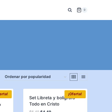
0
erta!
¡Oferta!
Set Libreta y bolígrafo
Todo en Cristo
o
$
6.49
$
4.49