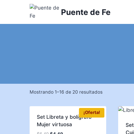
Saltar
Puente de Fe
al
contenido
Mostrando 1–16 de 20 resultados
¡Oferta!
Set Libreta y bolígrafo
Mujer virtuosa
Set
Cu
$
6.49
$
4.49