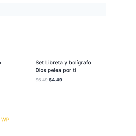
erta!
¡Oferta!
o
Set Libreta y bolígrafo
Dios pelea por ti
$
6.49
$
4.49
e WP