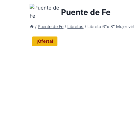
Saltar
Puente de Fe
al
contenido
/
Puente de Fe
/
Libretas
/
Libreta 6″x 8″ Mujer vi
¡Oferta!