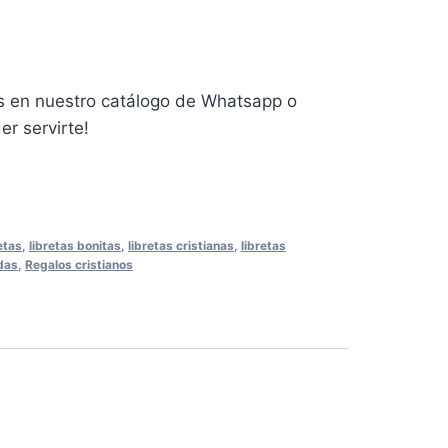
 en nuestro catálogo de Whatsapp o
r servirte!
etas
,
libretas bonitas
,
libretas cristianas
,
libretas
das
,
Regalos cristianos