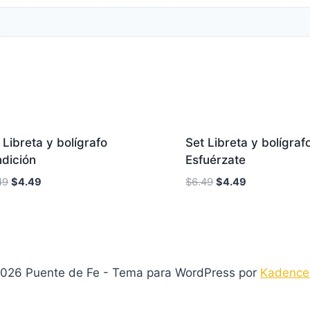
¡Oferta!
¡Of
 Libreta y bolígrafo
Set Libreta y bolígraf
dición
Esfuérzate
49
$
4.49
$
6.49
$
4.49
026 Puente de Fe - Tema para WordPress por
Kadenc