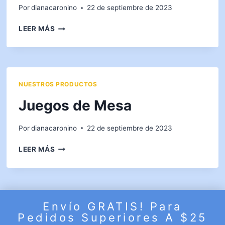
Por
dianacaronino
22 de septiembre de 2023
SET
LEER MÁS
DE
LIBRETA
Y
BOLÍGRAFO
NUESTROS PRODUCTOS
Juegos de Mesa
Por
dianacaronino
22 de septiembre de 2023
JUEGOS
LEER MÁS
DE
MESA
Envío GRATIS! Para
© 2026 Puente de Fe - Tema para WordPress por
Pedidos Superiores A $25