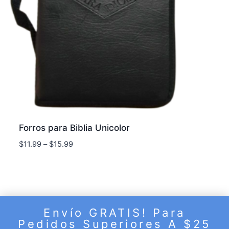
Forros para Biblia Unicolor
$
11.99
–
$
15.99
Envío GRATIS! Para
© 2026 Puente de Fe - Tema para WordPress por
Pedidos Superiores A $25