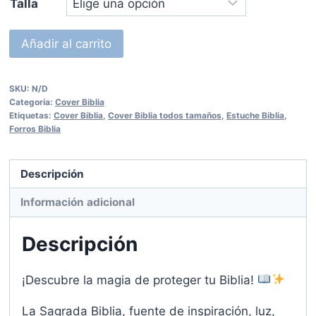
Talla
Forros
Añadir al carrito
para
Biblia
SKU:
N/D
Print
Categoría:
Cover Biblia
cantidad
Etiquetas:
Cover Biblia
,
Cover Biblia todos tamaños
,
Estuche Biblia
,
Forros Biblia
Descripción
Información adicional
Descripción
¡Descubre la magia de proteger tu Biblia!
La Sagrada Biblia, fuente de inspiración, luz,