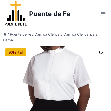
Saltar
al
Puente de Fe
contenido
/
Puente de Fe
/
Camisa Clerical
/
Camisa Clerical para
Dama
¡Oferta!