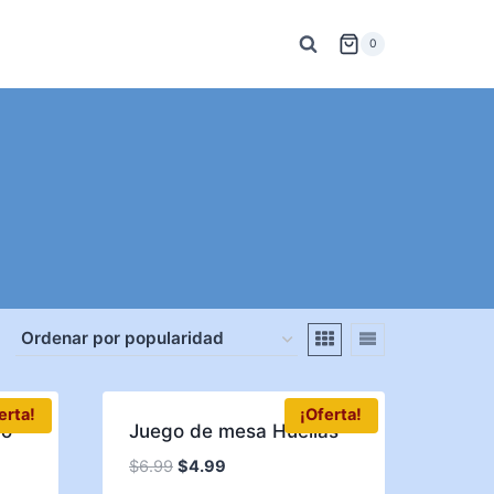
0
erta!
¡Oferta!
nó
Juego de mesa Huellas
$
6.99
$
4.99