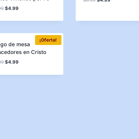
99
$
4.99
¡Oferta!
ego de mesa
cedores en Cristo
99
$
4.99