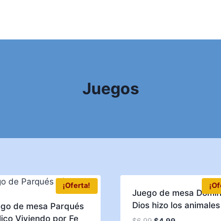
Juegos
¡Oferta!
¡Of
Juego de mesa Domi
Dios hizo los animales
ego de mesa Parqués
lico Viviendo por Fe
$
6.99
$
4.99